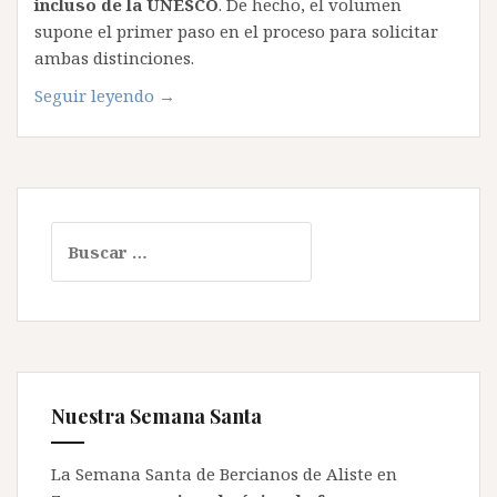
incluso de la UNESCO
. De hecho, el volumen
supone el primer paso en el proceso para solicitar
ambas distinciones.
«El
Seguir leyendo
→
antropólogo
José
Luis
Alonso
recoge
Buscar:
en
un
libro
el
valor
patrimonial
Nuestra Semana Santa
de
la
Semana
La Semana Santa de Bercianos de Aliste en
Santa